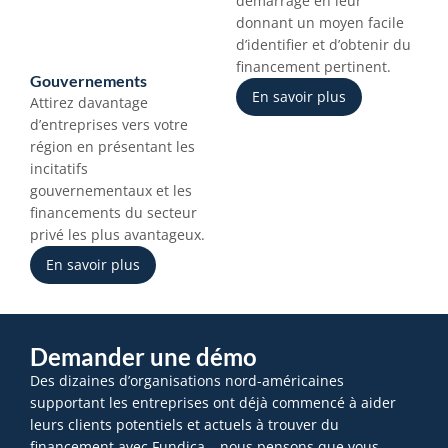
démarrage en leur 
donnant un moyen facile 
d’identifier et d’obtenir du 
financement pertinent.
Gouvernements
En savoir plus
Attirez davantage 
d’entreprises vers votre 
région en présentant les 
incitatifs 
gouvernementaux et les 
financements du secteur 
privé les plus avantageux.
En savoir plus
Demander une démo
Des dizaines d’organisations nord-américaines 
supportant les entreprises ont déjà commencé à aider 
leurs clients potentiels et actuels à trouver du 
financement avec Fundica – nous pensons que vous 