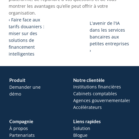
montrer les avantages qu’elle peut offrir à votre 
organisation. 
‹ Faire face aux 
L'avenir de l'IA 
tarifs douaniers : 
dans les services 
miser sur des 
bancaires aux 
solutions de 
petites entreprises 
financement 
›
intelligentes
Produit
Notre clientèle
Institutions financières
Demander une 
Cabinets comptables
démo
Agences gouvernementales
Accélérateurs
Compagnie
Liens rapides
À propos
Solution
Partenariats
Blogue