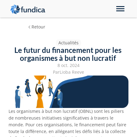
Solution
Retour
Notre clientèle
Actualités
Compagnie
Le futur du financement pour les 
Partenariats
organismes à but non lucratif 
Petites entreprises
8 oct. 2024
Demander une démo
Par
Lioba Reeve
EN
Les organismes à but non lucratif (OBNL) sont les piliers 
de nombreuses initiatives significatives à travers le 
monde. Pour ces organisations, le financement peut faire 
toute la différence, en allégeant les défis liés à la collecte 